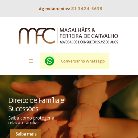
81 3424-5638
Agendamentos:
Home
O Escritório
Conversar no Whatsapp
Atuação
Blog
Contato
D
i
r
e
i
t
o
d
e
F
a
m
í
l
i
a
e
S
u
c
e
s
s
õ
e
s
Saiba como proteger a
relação familiar
Saiba mais