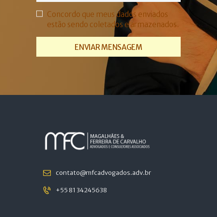
Concordo que meus dados enviados
estão sendo coletados e armazenados.
contato@mfcadvogados.adv.br
+55 81 34245638