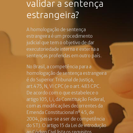
validar a sentença
estrangeira?
A homologação de sentença
estrangeira é um procedimento
judicial que tem o objetivo de dar
executoriedade interna e externa a
sentenças proferidas em outro país.
No Brasil, a competência para a
homologação de sentença estrangeira
é do Superior Tribunal de Justiça,
art.475, N, VI CPC (e o art. 483 CPC.
De acordo com o que estabelece o
artigo 105, I, i, da Constituição Federal,
com as modificações decorrentes da
Emenda Constitucional nº 45, de
2004, passa-se a ser de competência
do STJ. O artigo 15 da Lei de introdução
ao Código Civil lista os requisitos