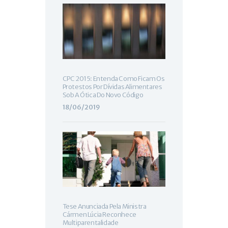
CPC 2015: Entenda Como Ficam Os
Protestos Por Dívidas Alimentares
Sob A Ótica Do Novo Código
18/06/2019
Tese Anunciada Pela Ministra
Cármen Lúcia Reconhece
Multiparentalidade